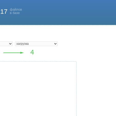
файлов
817
в базе