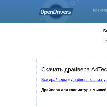
Драйве
Б
Скачать драйвера A4Tec
Все драйверы
»
Драйвера клавиату
Драйвера для клавиатур + мышей