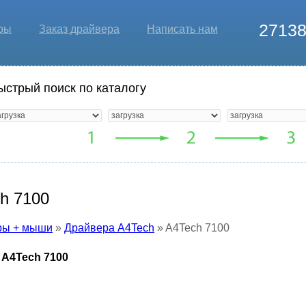
2713
ры
Заказ драйвера
Написать нам
ыстрый поиск по каталогу
h 7100
ры + мыши
»
Драйвера A4Tech
» A4Tech 7100
 A4Tech 7100