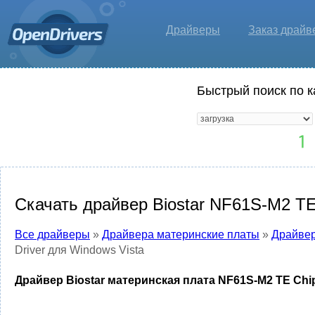
Драйверы
Заказ драйв
Быстрый поиск по к
Скачать драйвер Biostar NF61S-M2 TE 
Все драйверы
»
Драйвера материнские платы
»
Драйвер
Driver для Windows Vista
Драйвер Biostar материнская плата NF61S-M2 TE Chips