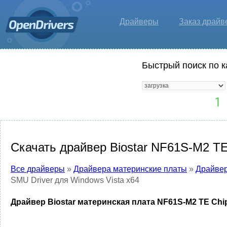
Драйверы
Заказ драйв
Быстрый поиск по к
Скачать драйвер Biostar NF61S-M2 TE
Все драйверы
»
Драйвера материнские платы
»
Драйвер
SMU Driver для Windows Vista x64
Драйвер Biostar материнская плата NF61S-M2 TE Chip