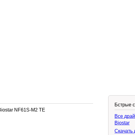
Бстрые 
Biostar NF61S-M2 TE
Все драй
Biostar
Скачать 