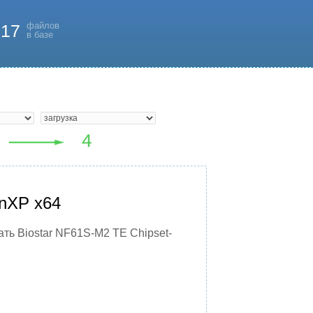
файлов
817
в базе
inXP x64
ть Biostar NF61S-M2 TE Chipset-