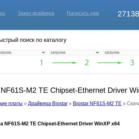
2713
ры
Заказ драйвера
Написать нам
ыстрый поиск по каталогу
 NF61S-M2 TE Chipset-Ethernet Driver W
кие платы
»
Драйвера Biostar
»
Biostar NF61S-M2 TE
» Скача
а NF61S-M2 TE Chipset-Ethernet Driver WinXP x64