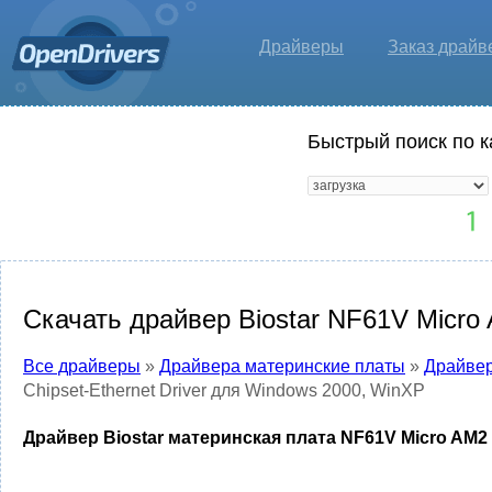
Драйверы
Заказ драйв
Быстрый поиск по к
Скачать драйвер Biostar NF61V Micro 
Все драйверы
»
Драйвера материнские платы
»
Драйвер
Chipset-Ethernet Driver для Windows 2000, WinXP
Драйвер Biostar материнская плата NF61V Micro AM2 