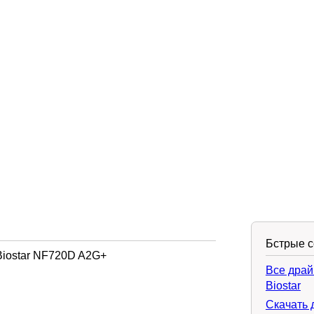
Бстрые 
Biostar NF720D A2G+
Все драй
Biostar
Скачать 