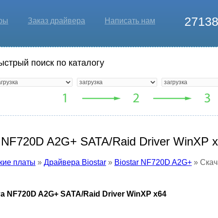
2713
ры
Заказ драйвера
Написать нам
ыстрый поиск по каталогу
r NF720D A2G+ SATA/Raid Driver WinXP 
кие платы
»
Драйвера Biostar
»
Biostar NF720D A2G+
» Скач
а NF720D A2G+ SATA/Raid Driver WinXP x64