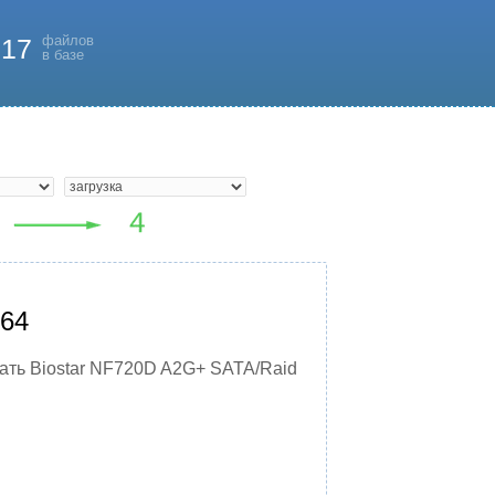
файлов
817
в базе
x64
ать Biostar NF720D A2G+ SATA/Raid