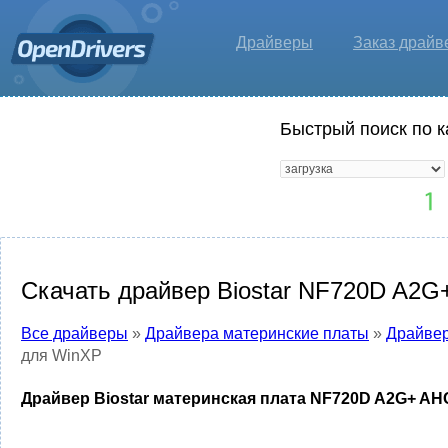
Драйверы
Заказ драйв
Быстрый поиск по к
Скачать драйвер Biostar NF720D A2G+
Все драйверы
»
Драйвера материнские платы
»
Драйвер
для WinXP
Драйвер Biostar материнская плата NF720D A2G+ AHC