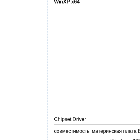
WinXP x64
Chipset Driver
совместимость:
материнская плата B