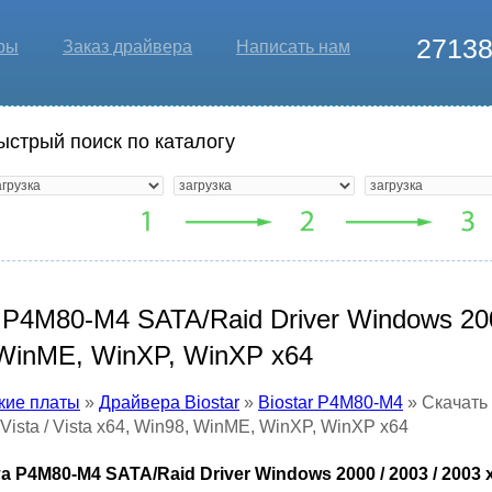
2713
ры
Заказ драйвера
Написать нам
ыстрый поиск по каталогу
 P4M80-M4 SATA/Raid Driver Windows 2000
, WinME, WinXP, WinXP x64
кие платы
»
Драйвера Biostar
»
Biostar P4M80-M4
» Скачать 
 Vista / Vista x64, Win98, WinME, WinXP, WinXP x64
P4M80-M4 SATA/Raid Driver Windows 2000 / 2003 / 2003 x64