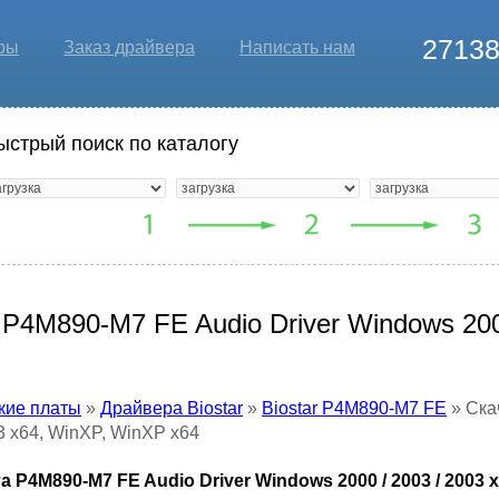
2713
ры
Заказ драйвера
Написать нам
ыстрый поиск по каталогу
 P4M890-M7 FE Audio Driver Windows 2000
кие платы
»
Драйвера Biostar
»
Biostar P4M890-M7 FE
» Ска
03 x64, WinXP, WinXP x64
 P4M890-M7 FE Audio Driver Windows 2000 / 2003 / 2003 