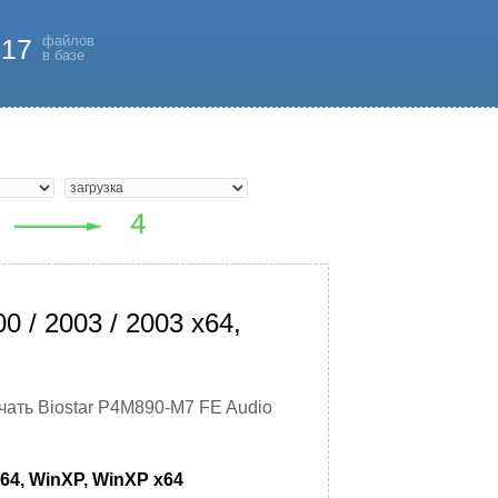
файлов
817
в базе
 / 2003 / 2003 x64,
чать Biostar P4M890-M7 FE Audio
x64, WinXP, WinXP x64