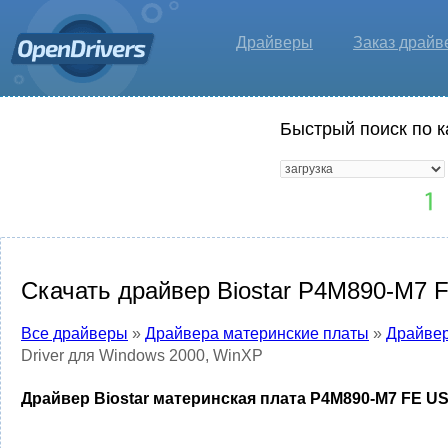
Драйверы
Заказ драйв
Быстрый поиск по к
Скачать драйвер Biostar P4M890-M7 
Все драйверы
»
Драйвера материнские платы
»
Драйвер
Driver для Windows 2000, WinXP
Драйвер Biostar материнская плата P4M890-M7 FE US