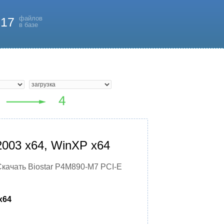
файлов
817
в базе
2003 x64, WinXP x64
качать Biostar P4M890-M7 PCI-E
x64