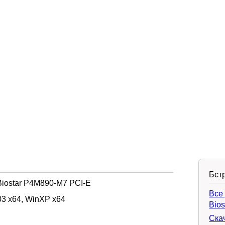
Бст
iostar P4M890-M7 PCI-E
Все
3 x64, WinXP x64
Bios
Ска