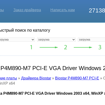
2713
ры
Заказ драйвера
Написать нам
ыстрый поиск по каталогу
r P4M890-M7 PCI-E VGA Driver Windows 
кие платы
»
Драйвера Biostar
»
Biostar P4M890-M7 PCI-E
» С
inXP x64
а P4M890-M7 PCI-E VGA Driver Windows 2003 x64, WinXP 