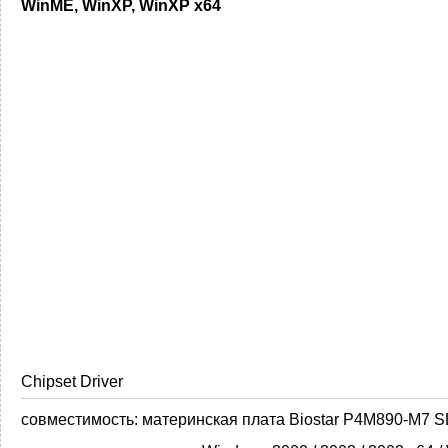
WinME, WinXP, WinXP x64
Chipset Driver
совместимость:
материнская плата Biostar P4M890-M7 S