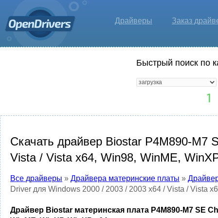
Драйверы
Заказ драйв
Быстрый поиск по к
Скачать драйвер Biostar P4M890-M7 SE 
Vista / Vista x64, Win98, WinME, WinX
Все драйверы
»
Драйвера материнские платы
»
Драйвер
Driver для Windows 2000 / 2003 / 2003 x64 / Vista / Vista
Драйвер Biostar материнская плата P4M890-M7 SE Chipset