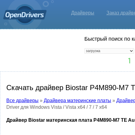
Драйверы
Заказ драйв
Быстрый поиск по к
Скачать драйвер Biostar P4M890-M7 TE A
Все драйверы
»
Драйвера материнские платы
»
Драйвер
Driver для Windows Vista / Vista x64 / 7 / 7 x64
Драйвер Biostar материнская плата P4M890-M7 TE Audio 