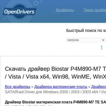
Драйверы
Заказ драйв
Быстрый поиск по к
Скачать драйвер Biostar P4M890-M7 TE
/ Vista / Vista x64, Win98, WinME, Wi
Все драйверы
»
Драйвера материнские платы
»
Драйвер
SATA/Raid Driver для Windows 2000 / 2003 / 2003 x64 / Vi
Драйвер Biostar материнская плата P4M890-M7 TE SATA/R