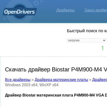
Драйверы
Заказ драйв
Быстрый поиск по к
Скачать драйвер Biostar P4M900-M4 V
Все драйверы
»
Драйвера материнские платы
»
Драйвер
Windows 2003 x64, WinXP x64
Драйвер Biostar материнская плата P4M900-M4 VGA Dr