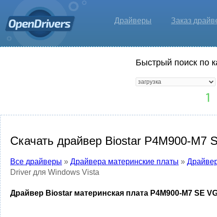
Драйверы
Заказ драйв
Быстрый поиск по к
Скачать драйвер Biostar P4M900-M7 S
Все драйверы
»
Драйвера материнские платы
»
Драйвер
Driver для Windows Vista
Драйвер Biostar материнская плата P4M900-M7 SE VGA