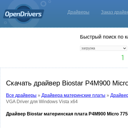
Драйверы
Заказ драйв
Быстрый поиск по к
Скачать драйвер Biostar P4M900 Micro
Все драйверы
»
Драйвера материнские платы
»
Драйвер
VGA Driver для Windows Vista x64
Драйвер Biostar материнская плата P4M900 Micro 775 