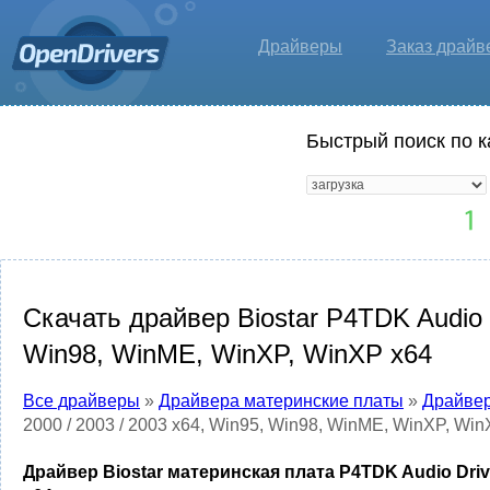
Драйверы
Заказ драйв
Быстрый поиск по к
Скачать драйвер Biostar P4TDK Audio D
Win98, WinME, WinXP, WinXP x64
Все драйверы
»
Драйвера материнские платы
»
Драйвер
2000 / 2003 / 2003 x64, Win95, Win98, WinME, WinXP, Wi
Драйвер Biostar материнская плата P4TDK Audio Drive