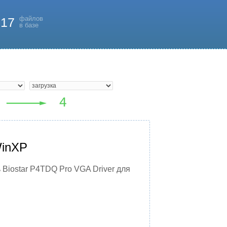
файлов
817
в базе
WinXP
 Biostar P4TDQ Pro VGA Driver для