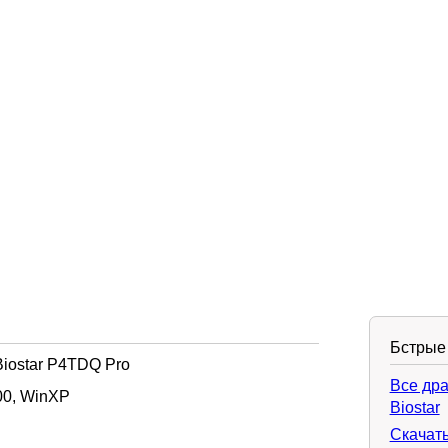
Бстрые
iostar P4TDQ Pro
Все др
0, WinXP
Biostar
Скачать