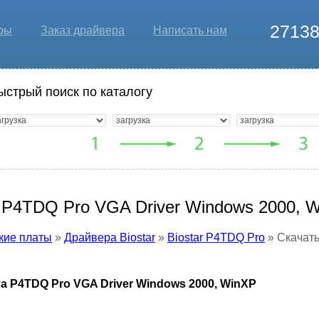
2713
ры
Заказ драйвера
Написать нам
ыстрый поиск по каталогу
r P4TDQ Pro VGA Driver Windows 2000, 
кие платы
»
Драйвера Biostar
»
Biostar P4TDQ Pro
» Скачать
а P4TDQ Pro VGA Driver Windows 2000, WinXP