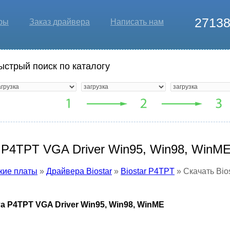
2713
ры
Заказ драйвера
Написать нам
ыстрый поиск по каталогу
r P4TPT VGA Driver Win95, Win98, WinM
кие платы
»
Драйвера Biostar
»
Biostar P4TPT
» Скачать Bio
а P4TPT VGA Driver Win95, Win98, WinME