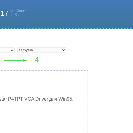
файлов
817
в базе
E
star P4TPT VGA Driver для Win95,