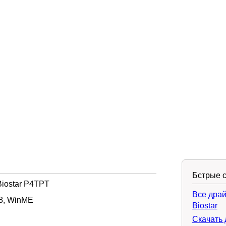
Бстрые 
iostar P4TPT
Все драй
8, WinME
Biostar
Скачать 