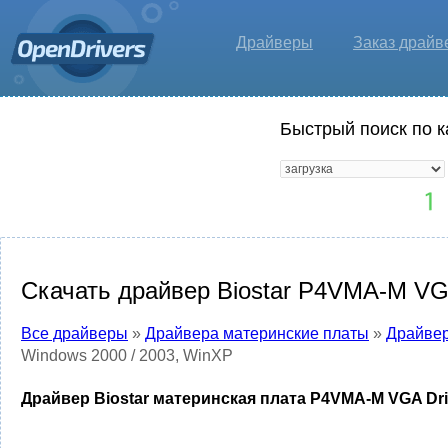
Драйверы
Заказ драйв
Быстрый поиск по к
Скачать драйвер Biostar P4VMA-M VGA
Все драйверы
»
Драйвера материнские платы
»
Драйвер
Windows 2000 / 2003, WinXP
Драйвер Biostar материнская плата P4VMA-M VGA Driv