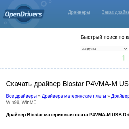
Драйверы
Заказ драйв
Быстрый поиск по к
Скачать драйвер Biostar P4VMA-M US
Все драйверы
»
Драйвера материнские платы
»
Драйвер
Win98, WinME
Драйвер Biostar материнская плата P4VMA-M USB Dri