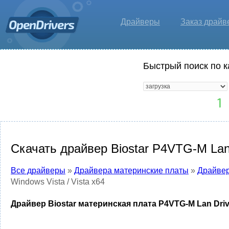
Драйверы
Заказ драйв
Быстрый поиск по к
Скачать драйвер Biostar P4VTG-M Lan D
Все драйверы
»
Драйвера материнские платы
»
Драйвер
Windows Vista / Vista x64
Драйвер Biostar материнская плата P4VTG-M Lan Driver