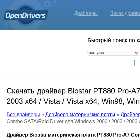
Драйверы
Заказ драйв
Быстрый поиск по к
Скачать драйвер Biostar PT880 Pro-A7
2003 x64 / Vista / Vista x64, Win98, 
Все драйверы
»
Драйвера материнские платы
»
Драйвер
Combo SATA/Raid Driver для Windows 2000 / 2003 / 2003 x
Драйвер Biostar материнская плата PT880 Pro-A7 Combo 