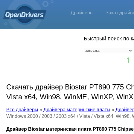
Драйверы
Заказ драйв
Быстрый поиск по к
Скачать драйвер Biostar PT890 775 Chip
Vista x64, Win98, WinME, WinXP, WinX
Все драйверы
»
Драйвера материнские платы
»
Драйвер
Windows 2000 / 2003 / 2003 x64 / Vista / Vista x64, Win9
Драйвер Biostar материнская плата PT890 775 Chipset Dr