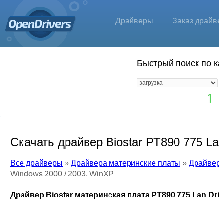
Драйверы
Заказ драйв
Быстрый поиск по к
Скачать драйвер Biostar PT890 775 La
Все драйверы
»
Драйвера материнские платы
»
Драйвер
Windows 2000 / 2003, WinXP
Драйвер Biostar материнская плата PT890 775 Lan Dri