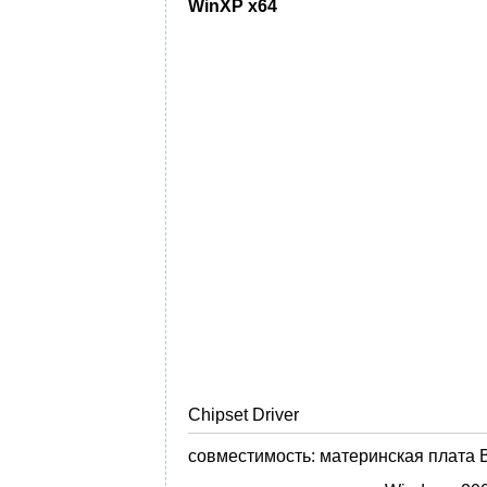
WinXP x64
Chipset Driver
совместимость:
материнская плата B