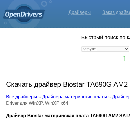
Драйверы
Заказ драйв
Быстрый поиск по к
Скачать драйвер Biostar TA690G AM2 
Все драйверы
»
Драйвера материнские платы
»
Драйвер
Driver для WinXP, WinXP x64
Драйвер Biostar материнская плата TA690G AM2 SATA/