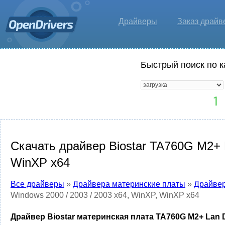
Драйверы
Заказ драйв
Быстрый поиск по к
Скачать драйвер Biostar TA760G M2+ L
WinXP x64
Все драйверы
»
Драйвера материнские платы
»
Драйвер
Windows 2000 / 2003 / 2003 x64, WinXP, WinXP x64
Драйвер Biostar материнская плата TA760G M2+ Lan Dr