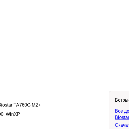
Бстры
iostar TA760G M2+
Все д
0, WinXP
Biosta
Скача