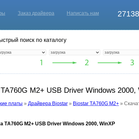
2713
ры
Заказ драйвера
Написать нам
ыстрый поиск по каталогу
r TA760G M2+ USB Driver Windows 2000,
кие платы
»
Драйвера Biostar
»
Biostar TA760G M2+
» Скачат
та TA760G M2+ USB Driver Windows 2000, WinXP