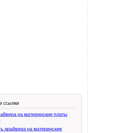
е ссылки
райвера на материнские платы
r
ть драйвера на материнские