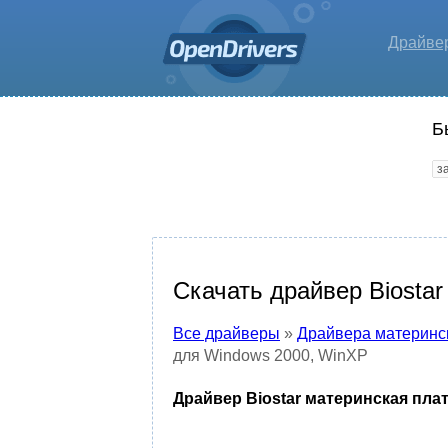
Драйве
Б
Скачать драйвер Biosta
Все драйверы
»
Драйвера материнс
для Windows 2000, WinXP
Драйвер Biostar материнская пла