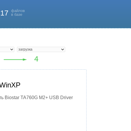
файлов
817
в базе
 WinXP
ь Biostar TA760G M2+ USB Driver