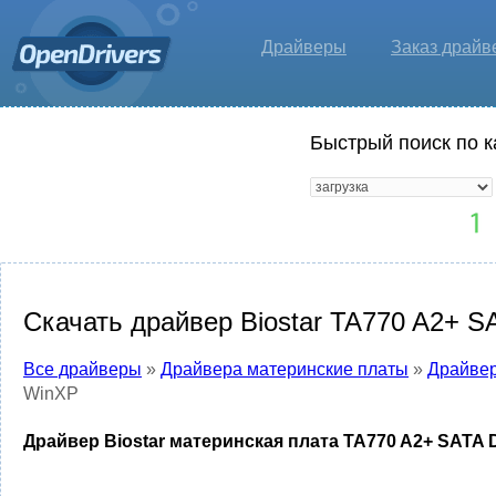
Драйверы
Заказ драйв
Быстрый поиск по к
Скачать драйвер Biostar TA770 A2+ S
Все драйверы
»
Драйвера материнские платы
»
Драйвер
WinXP
Драйвер Biostar материнская плата TA770 A2+ SATA 