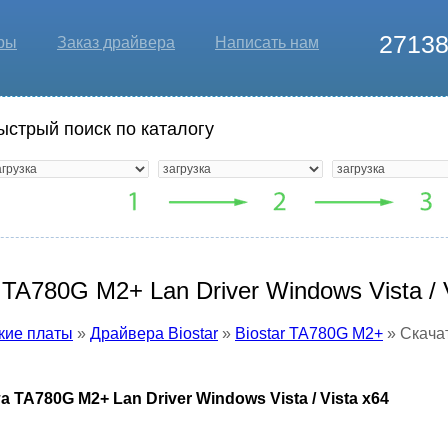
2713
ры
Заказ драйвера
Написать нам
ыстрый поиск по каталогу
 TA780G M2+ Lan Driver Windows Vista / 
кие платы
»
Драйвера Biostar
»
Biostar TA780G M2+
» Скачат
 TA780G M2+ Lan Driver Windows Vista / Vista x64