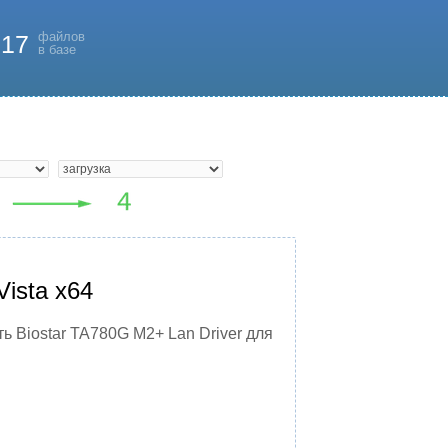
файлов
817
в базе
Vista x64
ь Biostar TA780G M2+ Lan Driver для