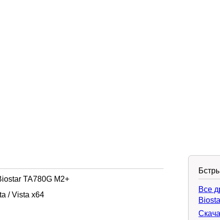
Бстры
iostar TA780G M2+
Все д
 / Vista x64
Biosta
Скача