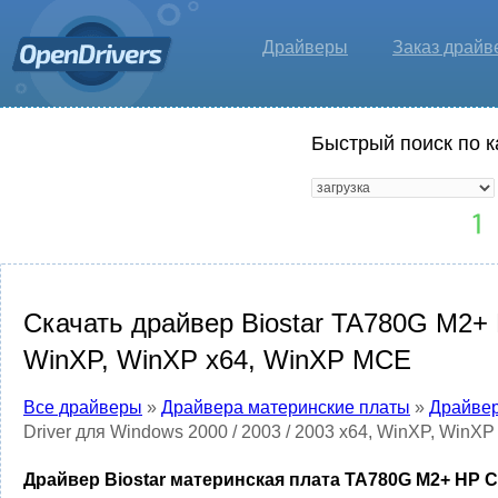
Драйверы
Заказ драйв
Быстрый поиск по к
Скачать драйвер Biostar TA780G M2+ H
WinXP, WinXP x64, WinXP MCE
Все драйверы
»
Драйвера материнские платы
»
Драйвер
Driver для Windows 2000 / 2003 / 2003 x64, WinXP, WinX
Драйвер Biostar материнская плата TA780G M2+ HP CPU