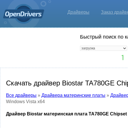
Драйверы
Заказ драйв
Быстрый поиск по к
Скачать драйвер Biostar TA780GE Chip
Все драйверы
»
Драйвера материнские платы
»
Драйвер
Windows Vista x64
Драйвер Biostar материнская плата TA780GE Chipset 