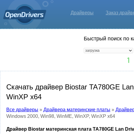
Драйверы
Заказ драйв
Быстрый поиск по к
Скачать драйвер Biostar TA780GE Lan
WinXP x64
Все драйверы
»
Драйвера материнские платы
»
Драйвер
Windows 2000, Win98, WinME, WinXP, WinXP x64
Драйвер Biostar материнская плата TA780GE Lan Driv