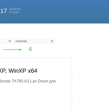
файлов
817
в базе
XP, WinXP x64
iostar TA785-A3 Lan Driver для