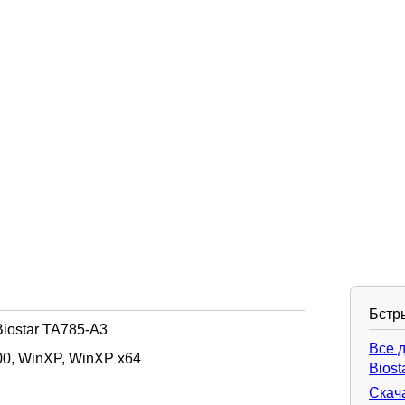
Бстр
iostar TA785-A3
Все 
0, WinXP, WinXP x64
Biost
Скач