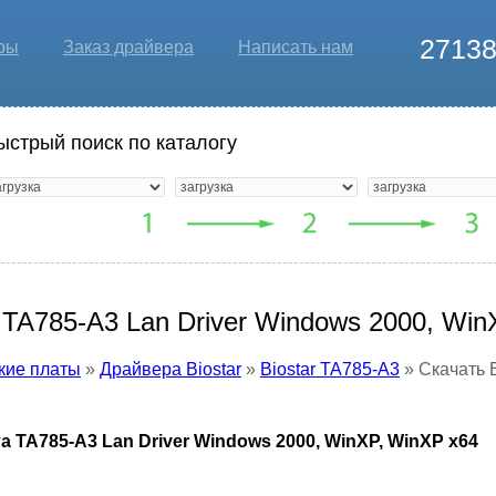
2713
ры
Заказ драйвера
Написать нам
ыстрый поиск по каталогу
 TA785-A3 Lan Driver Windows 2000, Win
кие платы
»
Драйвера Biostar
»
Biostar TA785-A3
» Скачать B
а TA785-A3 Lan Driver Windows 2000, WinXP, WinXP x64