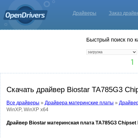
Драйверы
Заказ драйв
Быстрый поиск по к
Скачать драйвер Biostar TA785G3 Chip
Все драйверы
»
Драйвера материнские платы
»
Драйвер
WinXP, WinXP x64
Драйвер Biostar материнская плата TA785G3 Chipset 