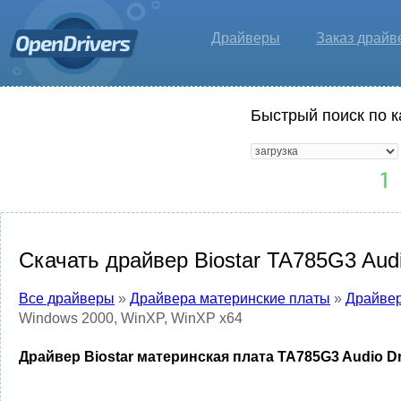
Драйверы
Заказ драйв
Быстрый поиск по к
Скачать драйвер Biostar TA785G3 Aud
Все драйверы
»
Драйвера материнские платы
»
Драйвер
Windows 2000, WinXP, WinXP x64
Драйвер Biostar материнская плата TA785G3 Audio Dr