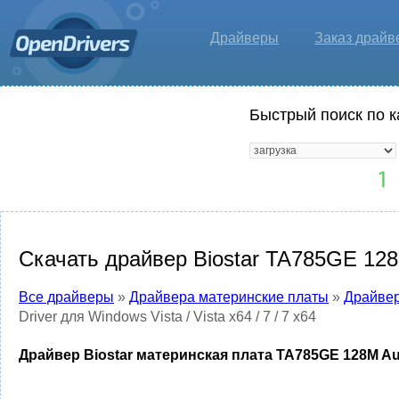
Драйверы
Заказ драйв
Быстрый поиск по к
Скачать драйвер Biostar TA785GE 128M A
Все драйверы
»
Драйвера материнские платы
»
Драйвер
Driver для Windows Vista / Vista x64 / 7 / 7 x64
Драйвер Biostar материнская плата TA785GE 128M Audio 