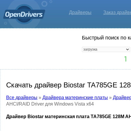
Драйверы
Заказ драйв
Быстрый поиск по к
Скачать драйвер Biostar TA785GE 128
Все драйверы
»
Драйвера материнские платы
»
Драйвер
AHCI/RAID Driver для Windows Vista x64
Драйвер Biostar материнская плата TA785GE 128M AHC