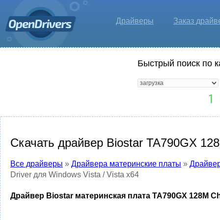
Драйверы
Заказ драйв
Быстрый поиск по к
Скачать драйвер Biostar TA790GX 128M 
Все драйверы
»
Драйвера материнские платы
»
Драйвер
Driver для Windows Vista / Vista x64
Драйвер Biostar материнская плата TA790GX 128M Chips