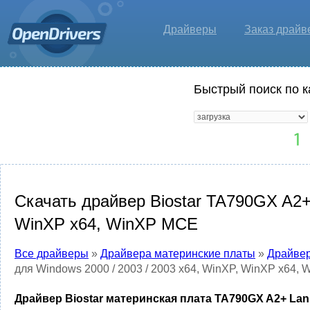
Драйверы
Заказ драйв
Быстрый поиск по к
Скачать драйвер Biostar TA790GX A2+ 
WinXP x64, WinXP MCE
Все драйверы
»
Драйвера материнские платы
»
Драйвер
для Windows 2000 / 2003 / 2003 x64, WinXP, WinXP x64,
Драйвер Biostar материнская плата TA790GX A2+ Lan D