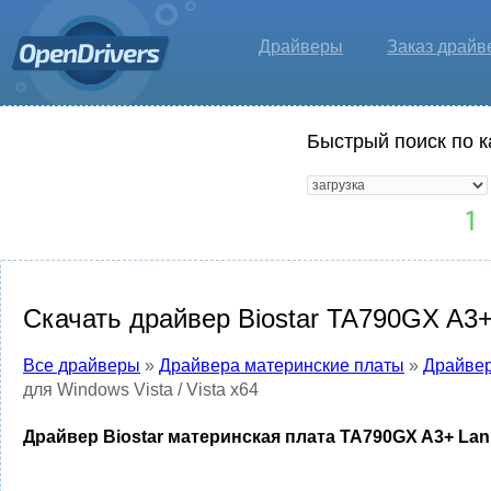
Драйверы
Заказ драйв
Быстрый поиск по к
Скачать драйвер Biostar TA790GX A3+ L
Все драйверы
»
Драйвера материнские платы
»
Драйвер
для Windows Vista / Vista x64
Драйвер Biostar материнская плата TA790GX A3+ Lan Dr