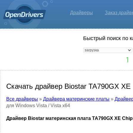
Драйверы
Заказ драйв
Быстрый поиск по к
Скачать драйвер Biostar TA790GX XE Ch
Все драйверы
»
Драйвера материнские платы
»
Драйвер
для Windows Vista / Vista x64
Драйвер Biostar материнская плата TA790GX XE Chipset