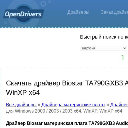
Драйверы
Заказ драйв
Быстрый поиск по к
Скачать драйвер Biostar TA790GXB3 Au
WinXP x64
Все драйверы
»
Драйвера материнские платы
»
Драйвер
для Windows 2000 / 2003 / 2003 x64, WinXP, WinXP x64
Драйвер Biostar материнская плата TA790GXB3 Audio D