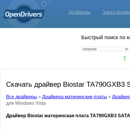
Драйверы
Заказ драйв
Быстрый поиск по к
Скачать драйвер Biostar TA790GXB3 S
Все драйверы
»
Драйвера материнские платы
»
Драйвер
для Windows Vista
Драйвер Biostar материнская плата TA790GXB3 SATA 