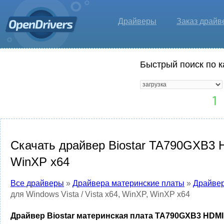
Драйверы
Заказ драйв
Быстрый поиск по к
Скачать драйвер Biostar TA790GXB3 HD
WinXP x64
Все драйверы
»
Драйвера материнские платы
»
Драйвер
для Windows Vista / Vista x64, WinXP, WinXP x64
Драйвер Biostar материнская плата TA790GXB3 HDMI Dr