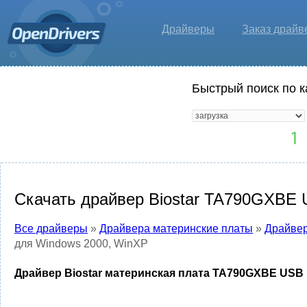
Драйверы
Заказ драйв
Быстрый поиск по к
Скачать драйвер Biostar TA790GXBE 
Все драйверы
»
Драйвера материнские платы
»
Драйвер
для Windows 2000, WinXP
Драйвер Biostar материнская плата TA790GXBE USB 