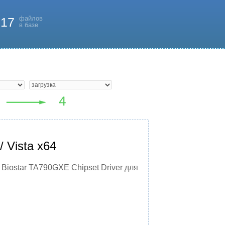
файлов
817
в базе
 Vista x64
 Biostar TA790GXE Chipset Driver для