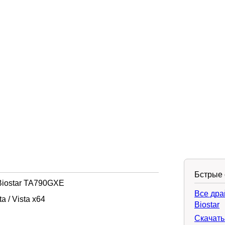
Бстрые 
Biostar TA790GXE
Все дра
 / Vista x64
Biostar
Скачать