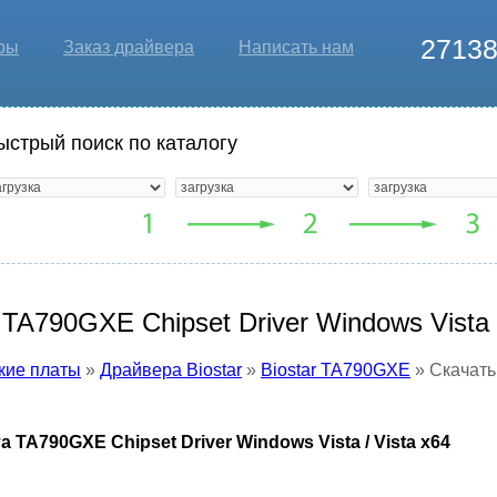
2713
ры
Заказ драйвера
Написать нам
ыстрый поиск по каталогу
TA790GXE Chipset Driver Windows Vista /
кие платы
»
Драйвера Biostar
»
Biostar TA790GXE
» Скачать
 TA790GXE Chipset Driver Windows Vista / Vista x64